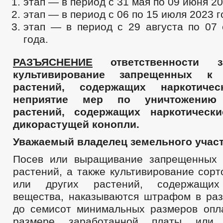
этап — в период с 31 мая по 09 июня 20
ПРОЕКТЫ К ОБСУЖДЕНИЮ
ПРОЕКТЫ РЕШЕНИЙ
этап — в период с 06 по 15 июля 2023 г
ПРОЕКТЫ РЕШЕНИЙ О ВНЕСЕНИ
этап — в период с 29 августа по 07 
ПРОЕКТЫ АДМИНИСТРАТИВНЫХ РЕГЛАМЕНТОВ
года.
ПЕРЕЧЕНЬ НПА, СОДЕРЖАЩИХ ОБЯЗАТЕЛЬНЫЕ ТРЕБОВАНИЯ
ПОСТАНОВЛЕНИЯ АДМИНИСТРАЦИИ
РАСПОРЯЖЕНИЯ АД
РАЗЪЯСНЕНИЕ
ответственности 
ПОРЯДОК ОБЖАЛОВАНИЯ НПА
ПУБЛИЧНЫЕ СЛУШАНИЯ
культивирование запрещенных к
БЮДЖЕТ ПО ГОДАМ
растений, содержащих наркотичес
БЮДЖЕТ
ОТЧЕТ ОБ ИСПОЛНЕНИИ БЮДЖЕТА
_
неприятие мер по уничтожению 
растений, содержащих наркотическ
МУНИЦИПАЛЬНЫЕ УСЛУГИ
дикорастущей конопли.
ПЕРЕЧЕНЬ НПА, СОДЕРЖАЩИХ ОБЯЗАТЕЛЬНЫЕ ТРЕБОВАНИЯ, С
КОНТРОЛЮ
Уважаемый владелец земельного участ
ПЕРЕЧЕНЬ НПА ПО ЗЕМЕЛЬНОМУ КОНТРОЛЮ
ПРЕДОСТАВЛ
Посев или выращивание запрещенных 
ПРОЕКТЫ АДМИНИСТРАТИВНЫХ РЕГЛАМЕНТОВ
ИЗМЕНЕНИ
растений, а также культивирование сорт
СТАНДАРТЫ МУНИЦИПАЛЬНЫХ УСЛУГ
МУНИЦИПАЛЬНЫЕ У
или других растений, содержащих 
ОБРАЩЕНИЕ К ГЛАВЕ
ИНТЕРНЕТ ПРИЕМН
ПРИЕМ ГРАЖДАН
ОБЗОРЫ ОБРАЩЕНИЙ ГРАЖДАН
ФОРМА О
вещества, наказываются штрафом в раз
РЕГЛАМЕНТ РАССМОТРЕНИЯ ОБРАЩЕНИЙ
до семисот минимальных размеров опл
размере заработанной платы или 