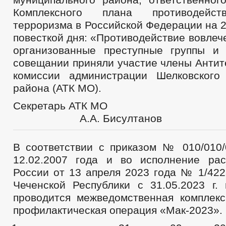
МЕСТНЫЕ НАЛОГИ
СТАТИСТИЧЕСКИЕ ДАННЫЕ
НОТ
Комплексного плана противодейст
КОМИССИИ
РАБОЧАЯ ГРУППА АНК
РАБОЧАЯ ГРУППА
терроризма в Российской Федерации на 2
ПРОТИВОДЕЙСТВИЕ КОРРУПЦИИ
РАБОЧАЯ ГРУППА ПО П
повесткой дня: «Противодействие вовле
КОМИССИЯ ПО УРЕГУЛИРОВАНИЮ КОНФЛИКТА ИНТЕРЕСОВ
организованные преступные группы и
ТРУДОУСТРОЙСТВО ОСУЖДЕННЫХ К ОБЯЗАТЕЛЬНЫМ И ИСПРАВИ
совещании приняли участие члены Антит
КОМИССИЯ ПО СПИСАНИЮ ЗАДОЛЖЕННОСТИ ПО ПЛАТЕЖАМ В БЮ
ОБЩЕСТВЕННЫЙ СОВЕТ ПО РАССМОТРЕНИЮ ВОПРОСОВ НОРМИРО
комиссии администрации Шелковского
ИНФОРМАЦИЯ О ЛИЦАХ, ПРОПАВШИХ БЕЗ ВЕСТИ
ТЕКСТЫ
района (АТК МО).
ЦЕЛЕВЫЕ ПРОГРАММЫ
ЗАКУПКА ТОВАРОВ, РАБОТ И УСЛУГ
Секретарь А
ДЕПУТАТЫ
СТРУКТУРА, ПОЛНОМОЧИЯ, З
СОВЕТ ДЕПУТАТОВ
А.А. Бисултанов
ГРАФИК ПРИЁМА ГРАЖДАН
СВЕДЕНИЯ О
СОЦИАЛЬНЫЙ ПРОЕКТ — МУНИЦИПАЛЬНЫЙ ДЕ
НПА
КОМИССИИ
ИНЫЕ 
В соответствии с приказом № 010/010/0
ПРОТИВОДЕЙСТВИЕ КОРРУПЦИИ
АНТИКОРРУПЦИОННАЯ ЭКСПЕРТИЗА
12.02.2007 года и во исполнение ра
ФОРМЫ ДОКУМЕНТОВ, СВЯЗАННЫХ С
России от 13 апреля 2023 года № 1/422
СВЕДЕНИЯ О ДОХОДАХ, РАСХОДАХ, ОБ ИМУЩЕСТВЕ И ОБЯЗАТЕЛ
Чеченской Республики с 31.05.2023 г. 
КОМИССИЯ ПО СОБЛЮДЕНИЮ ТРЕБОВАНИЙ К СЛУЖЕБНОМУ ПОВЕ
проводится межведомственная комплекс
ОБРАТНАЯ СВЯЗЬ ДЛЯ СООБЩЕНИЙ О ФАКТАХ КОРРУПЦИИ
профилактическая операция «Мак-2023».
УСТАВ
ПЕРЕЧНИ ПОРУЧЕНИЙ
2021
ПРАВОВЫЕ АКТЫ
2020
2019
2018