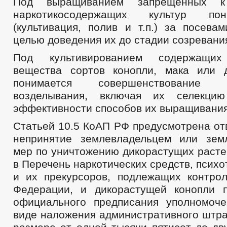
Под выращиванием запрещенных к
наркотикосодержащих культур по
(культивация, полив и т.п.) за посева
целью доведения их до стадии созревани
Под культивированием содержащих 
вещества сортов конопли, мака или 
понимается совершенствование
возделывания, включая их селекци
эффективности способов их выращивания
Статьей 10.5 КоАП РФ предусмотрена от
непринятие землевладельцем или зем
мер по уничтожению дикорастущих расте
в Перечень наркотических средств, псих
и их прекурсоров, подлежащих контро
Федерации, и дикорастущей конопли 
официального предписания уполномоче
виде наложения административного штра