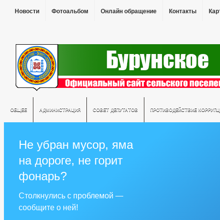
Новости
Фотоальбом
Онлайн обращение
Контакты
Кар
ОБЩЕЕ
АДМИНИСТРАЦИЯ
СОВЕТ ДЕПУТАТОВ
ПРОТИВОДЕЙСТВИЕ КОРРУПЦ
Не убран мусор, яма
на дороге, не горит
фонарь?
Столкнулись с проблемой —
сообщите о ней!