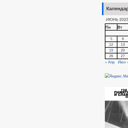
Календа
ИЮНЬ 202
Пн
Вт
5
6
12
13
19
20
26
27
« Апр
Июл 