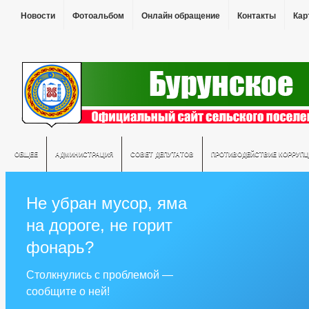
Новости
Фотоальбом
Онлайн обращение
Контакты
Кар
ОБЩЕЕ
АДМИНИСТРАЦИЯ
СОВЕТ ДЕПУТАТОВ
ПРОТИВОДЕЙСТВИЕ КОРРУПЦ
Не убран мусор, яма
на дороге, не горит
фонарь?
Столкнулись с проблемой —
сообщите о ней!