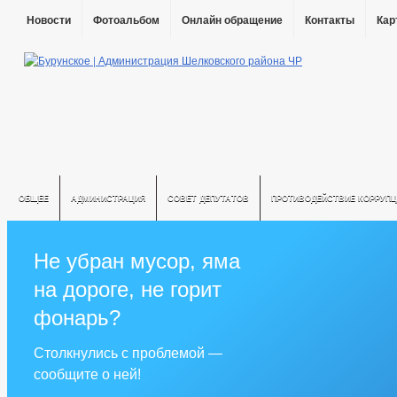
Новости
Фотоальбом
Онлайн обращение
Контакты
Кар
ОБЩЕЕ
АДМИНИСТРАЦИЯ
СОВЕТ ДЕПУТАТОВ
ПРОТИВОДЕЙСТВИЕ КОРРУПЦ
Не убран мусор, яма
на дороге, не горит
фонарь?
Столкнулись с проблемой —
сообщите о ней!