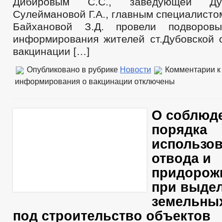
Дибировым С.С., заведующей Ду
Сулеймановой Г.А., главным специалист
Байхановой З.Д. провели подворов
информирования жителей ст.Дубовской 
вакцинации […]
Опубликовано в рубрике
Новости
Комментарии
к
информирования о вакцинации
отключены
О соблюд
порядка
использов
отвода и
придорож
при выде
земельных
под строительство объектов