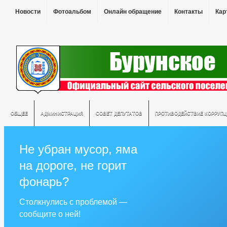
Новости
Фотоальбом
Онлайн обращение
Контакты
Кар
ОБЩЕЕ
АДМИНИСТРАЦИЯ
СОВЕТ ДЕПУТАТОВ
ПРОТИВОДЕЙСТВИЕ КОРРУПЦ
Не убран мусор, яма
на дороге, не горит
фонарь?
Столкнулись с проблемой —
сообщите о ней!