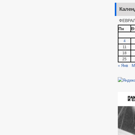
Кален
ФЕВРАЛ
Пн
В
4
11
18
25
« Янв
М