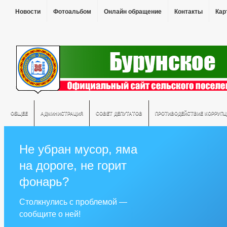
Новости
Фотоальбом
Онлайн обращение
Контакты
Кар
ОБЩЕЕ
АДМИНИСТРАЦИЯ
СОВЕТ ДЕПУТАТОВ
ПРОТИВОДЕЙСТВИЕ КОРРУПЦ
Не убран мусор, яма
на дороге, не горит
фонарь?
Столкнулись с проблемой —
сообщите о ней!