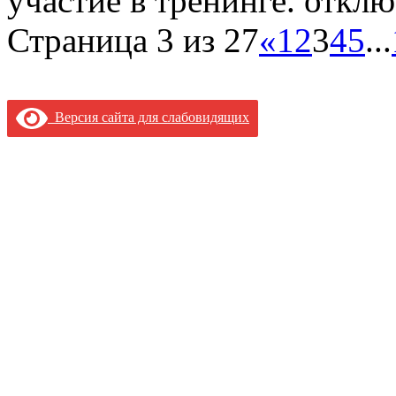
участие в тренинге.
отклю
Страница 3 из 27
«
1
2
3
4
5
...
Версия сайта для слабовидящих