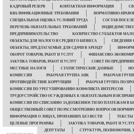
КАДРОВЫЙ РЕЗЕРВ
КОНТАКТНАЯ ИНФОРМАЦИЯ
СВ
КВАЛИФИКАЦИОННЫЕ ТРЕБОВАНИЯ
НОРМАТИВНО-ПРАВО
СПЕЦИАЛЬНАЯ ОЦЕНКА УСЛОВИЙ ТРУДА
СОСТАВ ПОСЕЛ
ПЕРЕЧЕНЬ ОБЯЗАТЕЛЬНЫХ ТРЕБОВАНИЙ
ПОДВЕДОМСТВЕ
ПРЕДПРИНИМАТЕЛЬСТВО
КОЛИЧЕСТВО СУБЪЕКТОВ МАЛО
ОБЪЕКТЫ ДЛЯ МАЛОГО И СРЕДНЕГО БИЗНЕСА
СВЕДЕНИЯ 
ОБЪЕКТЫ, ПРЕДЛАГАЕМЫЕ ДЛЯ СДАЧИ В АРЕНДУ
ИНФОРМ
ОБОРОТ ТОВАРОВ, РАБОТ И УСЛУГ
ФИНАНСОВО-ЭКОНОМИЧ
ЗАКУПКА ТОВАРОВ, РАБОТ И УСЛУГ
СОВЕТ ПО ПРЕДПРИН
МЕСТНЫЕ НАЛОГИ
СТАТИСТИЧЕСКИЕ ДАННЫЕ
НО
КОМИССИИ
РАБОЧАЯ ГРУППА АНК
РАБОЧАЯ ГРУПП
ПРОТИВОДЕЙСТВИЕ КОРРУПЦИИ
РАБОЧАЯ ГРУППА ПО П
КОМИССИЯ ПО УРЕГУЛИРОВАНИЮ КОНФЛИКТА ИНТЕРЕСОВ
ТРУДОУСТРОЙСТВО ОСУЖДЕННЫХ К ОБЯЗАТЕЛЬНЫМ И ИСПРАВ
КОМИССИЯ ПО СПИСАНИЮ ЗАДОЛЖЕННОСТИ ПО ПЛАТЕЖАМ В Б
ОБЩЕСТВЕННЫЙ СОВЕТ ПО РАССМОТРЕНИЮ ВОПРОСОВ НОРМИРО
ИНФОРМАЦИЯ О ЛИЦАХ, ПРОПАВШИХ БЕЗ ВЕСТИ
ТЕКСТЫ
ЦЕЛЕВЫЕ ПРОГРАММЫ
ЗАКУПКА ТОВАРОВ, РАБОТ И УСЛУ
ДЕПУТАТЫ
СТРУКТУРА, ПОЛНОМОЧИЯ, 