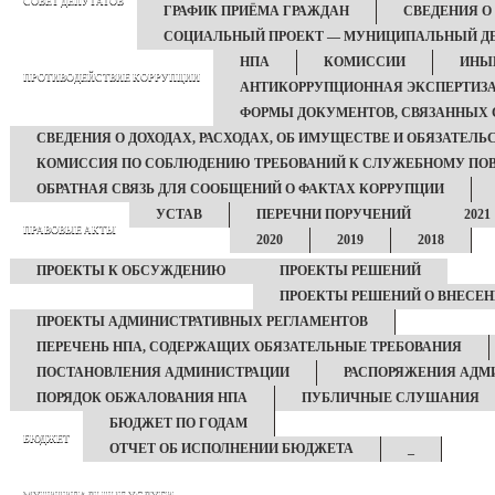
СОВЕТ ДЕПУТАТОВ
ГРАФИК ПРИЁМА ГРАЖДАН
СВЕДЕНИЯ О
СОЦИАЛЬНЫЙ ПРОЕКТ — МУНИЦИПАЛЬНЫЙ Д
НПА
КОМИССИИ
ИНЫЕ
ПРОТИВОДЕЙСТВИЕ КОРРУПЦИИ
АНТИКОРРУПЦИОННАЯ ЭКСПЕРТИЗ
ФОРМЫ ДОКУМЕНТОВ, СВЯЗАННЫХ 
СВЕДЕНИЯ О ДОХОДАХ, РАСХОДАХ, ОБ ИМУЩЕСТВЕ И ОБЯЗАТЕЛ
КОМИССИЯ ПО СОБЛЮДЕНИЮ ТРЕБОВАНИЙ К СЛУЖЕБНОМУ ПОВ
ОБРАТНАЯ СВЯЗЬ ДЛЯ СООБЩЕНИЙ О ФАКТАХ КОРРУПЦИИ
УСТАВ
ПЕРЕЧНИ ПОРУЧЕНИЙ
2021
ПРАВОВЫЕ АКТЫ
2020
2019
2018
ПРОЕКТЫ К ОБСУЖДЕНИЮ
ПРОЕКТЫ РЕШЕНИЙ
ПРОЕКТЫ РЕШЕНИЙ О ВНЕСЕН
ПРОЕКТЫ АДМИНИСТРАТИВНЫХ РЕГЛАМЕНТОВ
ПЕРЕЧЕНЬ НПА, СОДЕРЖАЩИХ ОБЯЗАТЕЛЬНЫЕ ТРЕБОВАНИЯ
ПОСТАНОВЛЕНИЯ АДМИНИСТРАЦИИ
РАСПОРЯЖЕНИЯ АДМ
ПОРЯДОК ОБЖАЛОВАНИЯ НПА
ПУБЛИЧНЫЕ СЛУШАНИЯ
БЮДЖЕТ ПО ГОДАМ
БЮДЖЕТ
ОТЧЕТ ОБ ИСПОЛНЕНИИ БЮДЖЕТА
_