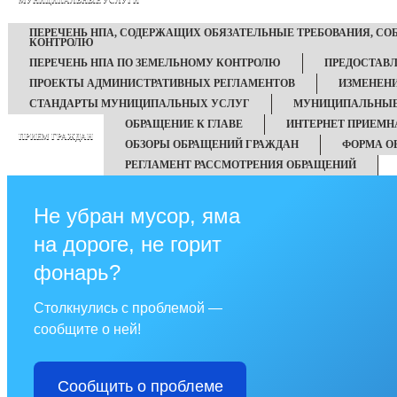
МУНИЦИПАЛЬНЫЕ УСЛУГИ
ПЕРЕЧЕНЬ НПА, СОДЕРЖАЩИХ ОБЯЗАТЕЛЬНЫЕ ТРЕБОВАНИЯ, С
КОНТРОЛЮ
ПЕРЕЧЕНЬ НПА ПО ЗЕМЕЛЬНОМУ КОНТРОЛЮ
ПРЕДОСТАВ
ПРОЕКТЫ АДМИНИСТРАТИВНЫХ РЕГЛАМЕНТОВ
ИЗМЕНЕН
СТАНДАРТЫ МУНИЦИПАЛЬНЫХ УСЛУГ
МУНИЦИПАЛЬНЫЕ
ОБРАЩЕНИЕ К ГЛАВЕ
ИНТЕРНЕТ ПРИЕМН
ПРИЕМ ГРАЖДАН
ОБЗОРЫ ОБРАЩЕНИЙ ГРАЖДАН
ФОРМА О
РЕГЛАМЕНТ РАССМОТРЕНИЯ ОБРАЩЕНИЙ
Не убран мусор, яма
на дороге, не горит
фонарь?
Столкнулись с проблемой —
сообщите о ней!
Сообщить о проблеме