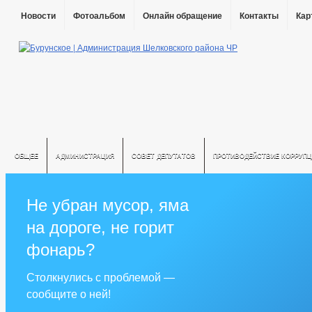
Новости
Фотоальбом
Онлайн обращение
Контакты
Кар
ОБЩЕЕ
АДМИНИСТРАЦИЯ
СОВЕТ ДЕПУТАТОВ
ПРОТИВОДЕЙСТВИЕ КОРРУПЦ
Не убран мусор, яма
на дороге, не горит
фонарь?
Столкнулись с проблемой —
сообщите о ней!