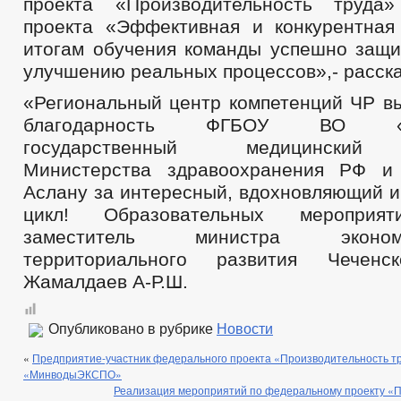
проекта «Производительность труда»
проекта «Эффективная и конкурентная
итогам обучения команды успешно защи
улучшению реальных процессов»,- расска
«Региональный центр компетенций ЧР в
благодарность ФГБОУ ВО «Ста
государственный медицинский 
Министерства здравоохранения РФ и
Аслану за интересный, вдохновляющий и
цикл! Образовательных мероприят
заместитель министра эконо
территориального развития Чеченс
Жамалдаев А-Р.Ш.
Опубликовано в рубрике
Новости
«
Предприятие-участник федерального проекта «Производительность т
«МинводыЭКСПО»
Реализация мероприятий по федеральному проекту «П