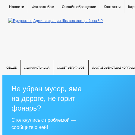
Новости
Фотоальбом
Онлайн обращение
Контакты
Кар
ОБЩЕЕ
АДМИНИСТРАЦИЯ
СОВЕТ ДЕПУТАТОВ
ПРОТИВОДЕЙСТВИЕ КОРРУПЦ
Не убран мусор, яма
на дороге, не горит
фонарь?
Столкнулись с проблемой —
сообщите о ней!