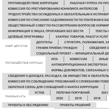
ПРОТИВОДЕЙСТВИЕ КОРРУПЦИИ
РАБОЧАЯ ГРУППА ПО П
КОМИССИЯ ПО УРЕГУЛИРОВАНИЮ КОНФЛИКТА ИНТЕРЕСОВ
ТРУДОУСТРОЙСТВО ОСУЖДЕННЫХ К ОБЯЗАТЕЛЬНЫМ И ИСПРАВИ
КОМИССИЯ ПО СПИСАНИЮ ЗАДОЛЖЕННОСТИ ПО ПЛАТЕЖАМ В БЮ
ОБЩЕСТВЕННЫЙ СОВЕТ ПО РАССМОТРЕНИЮ ВОПРОСОВ НОРМИРО
ИНФОРМАЦИЯ О ЛИЦАХ, ПРОПАВШИХ БЕЗ ВЕСТИ
ТЕКСТЫ
ЦЕЛЕВЫЕ ПРОГРАММЫ
ЗАКУПКА ТОВАРОВ, РАБОТ И УСЛУГ
ДЕПУТАТЫ
СТРУКТУРА, ПОЛНОМОЧИЯ, З
СОВЕТ ДЕПУТАТОВ
ГРАФИК ПРИЁМА ГРАЖДАН
СВЕДЕНИЯ О
СОЦИАЛЬНЫЙ ПРОЕКТ — МУНИЦИПАЛЬНЫЙ ДЕ
НПА
КОМИССИИ
ИНЫЕ 
ПРОТИВОДЕЙСТВИЕ КОРРУПЦИИ
АНТИКОРРУПЦИОННАЯ ЭКСПЕРТИЗА
ФОРМЫ ДОКУМЕНТОВ, СВЯЗАННЫХ С
СВЕДЕНИЯ О ДОХОДАХ, РАСХОДАХ, ОБ ИМУЩЕСТВЕ И ОБЯЗАТЕЛ
КОМИССИЯ ПО СОБЛЮДЕНИЮ ТРЕБОВАНИЙ К СЛУЖЕБНОМУ ПОВЕ
ОБРАТНАЯ СВЯЗЬ ДЛЯ СООБЩЕНИЙ О ФАКТАХ КОРРУПЦИИ
УСТАВ
ПЕРЕЧНИ ПОРУЧЕНИЙ
2021
ПРАВОВЫЕ АКТЫ
2020
2019
2018
ПРОЕКТЫ К ОБСУЖДЕНИЮ
ПРОЕКТЫ РЕШЕНИЙ