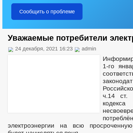
Сообщить о проблеме
Уважаемые потребители элект
24 декабря, 2021 16:23
admin
Информир
1-го янва
соотв
законода
Российс
ч.14 ст.
кодек
несвоевр
потреблё
электроэнергии на всю просроченную
будет начисляться пеня.