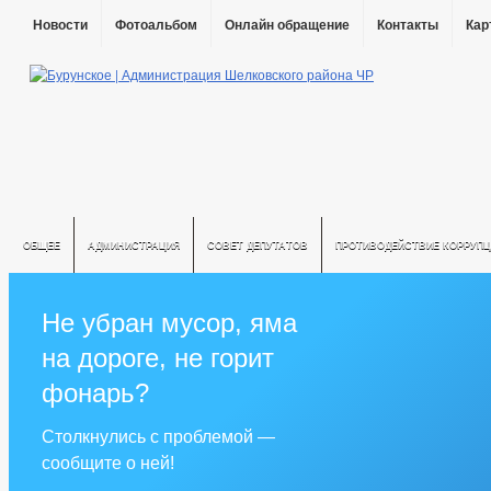
Новости
Фотоальбом
Онлайн обращение
Контакты
Кар
ОБЩЕЕ
АДМИНИСТРАЦИЯ
СОВЕТ ДЕПУТАТОВ
ПРОТИВОДЕЙСТВИЕ КОРРУПЦ
Не убран мусор, яма
на дороге, не горит
фонарь?
Столкнулись с проблемой —
сообщите о ней!