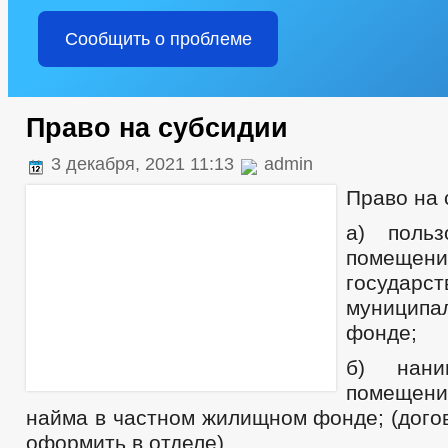
Сообщить о проблеме
Право на субсидии
3 декабря, 2021 11:13
admin
Право на 
а) польз
поме
государ
муниципа
фонде;
б) нани
помещен
найма в частном жилищном фонде; (дого
оформить в отделе)