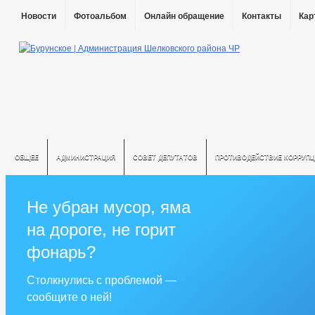
Новости
Фотоальбом
Онлайн обращение
Контакты
Кар
ОБЩЕЕ
АДМИНИСТРАЦИЯ
СОВЕТ ДЕПУТАТОВ
ПРОТИВОДЕЙСТВИЕ КОРРУПЦ
Не убран мусор, яма
на дороге, не горит
фонарь?
Столкнулись с проблемой —
сообщите о ней!