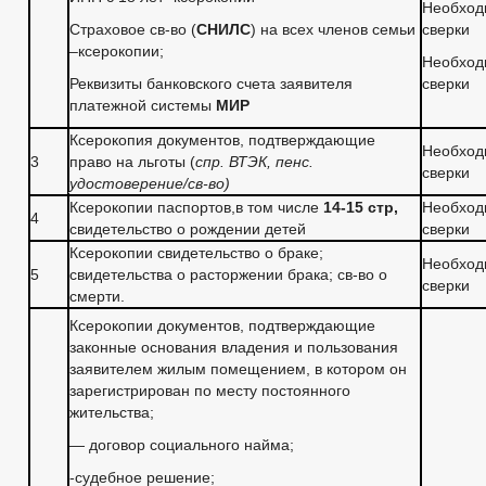
Необход
Страховое св-во (
СНИЛС
) на всех членов семьи
сверки
–ксерокопии;
Необход
Реквизиты банковского счета заявителя
сверки
платежной системы
МИР
Ксерокопия документов, подтверждающие
Необход
3
право на льготы (
спр. ВТЭК, пенс.
сверки
удостоверение/св-во)
Ксерокопии паспортов,в том числе
14-15 стр,
Необход
4
свидетельство о рождении детей
сверки
Ксерокопии свидетельство о браке;
Необход
5
свидетельства о расторжении брака; св-во о
сверки
смерти.
Ксерокопии документов, подтверждающие
законные основания владения и пользования
заявителем жилым помещением, в котором он
зарегистрирован по месту постоянного
жительства;
— договор социального найма;
-судебное решение;