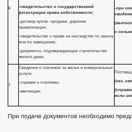
-свидетельство о государственной
6
-при о
регистрации права собственности;
свидете
-договор купли- продажи, дарения,
(выписк
приватизации;
с сельс
-свидетельство о праве на наследство по закону
или по завещанию;
-документы, подтверждающие строительство
жилого дома.
Сведения о платежах за жилье и коммунальные
Поставщ
услуги;
(газ, св
-справки о платежах;
7
(справк
-квитанции;
если им
При подаче документов необходимо предо