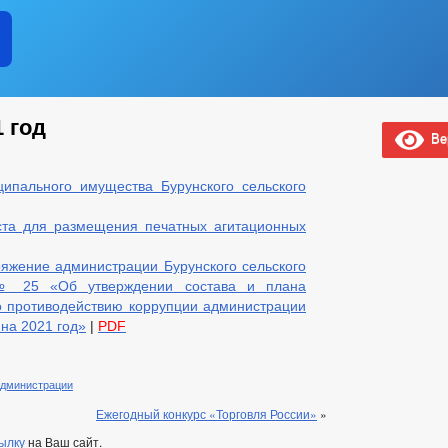
 год
Вер
ипального имущества Бурунского сельского
ста для размещения печатных агитационных
яжение администрации Бурунского сельского
 № 25 «Об утверждении состава и плана
о противодействию коррупции администрации
 на 2021 год»
|
PDF
администрации
Ежегодный конкурс «Торговля России»
»
ылку
на Ваш сайт.