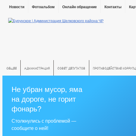
Новости
Фотоальбом
Онлайн обращение
Контакты
Кар
ОБЩЕЕ
АДМИНИСТРАЦИЯ
СОВЕТ ДЕПУТАТОВ
ПРОТИВОДЕЙСТВИЕ КОРРУПЦ
Не убран мусор, яма
на дороге, не горит
фонарь?
Столкнулись с проблемой —
сообщите о ней!