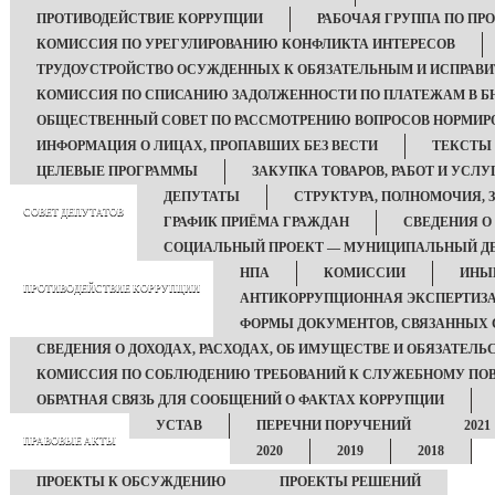
ПРОТИВОДЕЙСТВИЕ КОРРУПЦИИ
РАБОЧАЯ ГРУППА ПО П
КОМИССИЯ ПО УРЕГУЛИРОВАНИЮ КОНФЛИКТА ИНТЕРЕСОВ
ТРУДОУСТРОЙСТВО ОСУЖДЕННЫХ К ОБЯЗАТЕЛЬНЫМ И ИСПРАВ
КОМИССИЯ ПО СПИСАНИЮ ЗАДОЛЖЕННОСТИ ПО ПЛАТЕЖАМ В Б
ОБЩЕСТВЕННЫЙ СОВЕТ ПО РАССМОТРЕНИЮ ВОПРОСОВ НОРМИРО
ИНФОРМАЦИЯ О ЛИЦАХ, ПРОПАВШИХ БЕЗ ВЕСТИ
ТЕКСТЫ
ЦЕЛЕВЫЕ ПРОГРАММЫ
ЗАКУПКА ТОВАРОВ, РАБОТ И УСЛУ
ДЕПУТАТЫ
СТРУКТУРА, ПОЛНОМОЧИЯ, 
СОВЕТ ДЕПУТАТОВ
ГРАФИК ПРИЁМА ГРАЖДАН
СВЕДЕНИЯ О
СОЦИАЛЬНЫЙ ПРОЕКТ — МУНИЦИПАЛЬНЫЙ Д
НПА
КОМИССИИ
ИНЫЕ
ПРОТИВОДЕЙСТВИЕ КОРРУПЦИИ
АНТИКОРРУПЦИОННАЯ ЭКСПЕРТИЗ
ФОРМЫ ДОКУМЕНТОВ, СВЯЗАННЫХ 
СВЕДЕНИЯ О ДОХОДАХ, РАСХОДАХ, ОБ ИМУЩЕСТВЕ И ОБЯЗАТЕЛ
КОМИССИЯ ПО СОБЛЮДЕНИЮ ТРЕБОВАНИЙ К СЛУЖЕБНОМУ ПОВ
ОБРАТНАЯ СВЯЗЬ ДЛЯ СООБЩЕНИЙ О ФАКТАХ КОРРУПЦИИ
УСТАВ
ПЕРЕЧНИ ПОРУЧЕНИЙ
2021
ПРАВОВЫЕ АКТЫ
2020
2019
2018
ПРОЕКТЫ К ОБСУЖДЕНИЮ
ПРОЕКТЫ РЕШЕНИЙ