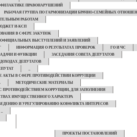
РОФИЛАКТИКЕ ПРАВОНАРУШЕНИЙ
РАБОЧАЯ ГРУППА ПО ГАРМОНИЗАЦИИ БРАЧНО-СЕМЕЙНЫХ ОТНОШЕ
ИТЕЛЬНЫМ РАБОТАМ
ЮДЖЕТ И-КСП
ВАНИЯ В СФЕРЕ ЗАКУПОК
 ОФИЦИАЛЬНЫХ ВЫСТУПЛЕНИЙ И ЗАЯВЛЕНИЙ
Г
ИНФОРМАЦИЯ О РЕЗУЛЬТАТАХ ПРОВЕРОК
ГО И ЧС
ЗАДАЧИ И ФУНКЦИИ
ЗАСЕДАНИЯ СОВЕТА ДЕПУТАТОВ
 ДОХОДАХ ДЕПУТАТОВ
ЕПУТАТ
_
 АКТЫ В СФЕРЕ ПРОТИВОДЕЙСТВИИ КОРРУПЦИИ
А
МЕТОДИЧЕСКИЕ МАТЕРИАЛЫ
С ПРОТИВОДЕЙСТВИЕМ КОРРУПЦИИ, ДЛЯ ЗАПОЛНЕНИЯ
ЬСТВАХ ИМУЩЕСТВЕННОГО ХАРАКТЕРА
ЕДЕНИЮ И УРЕГУЛИРОВАНИЮ КОНФЛИКТА ИНТЕРЕСОВ
_
ПРОЕКТЫ ПОСТАНОВЛЕНИЙ