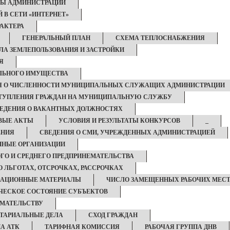
ТЫ АДМИНИСТРАЦИИ
 В СЕТИ «ИНТЕРНЕТ»
АКТЕРА
ГЕНЕРАЛЬНЫЙ ПЛАН
СХЕМА ТЕПЛОСНАБЖЕНИЯ
ЛА ЗЕМЛЕПОЛЬЗОВАНИЯ И ЗАСТРОЙКИ
Я
ЛЬНОГО ИМУЩЕСТВА
Я О ЧИСЛЕННОСТИ МУНИЦИПАЛЬНЫХ СЛУЖАЩИХ АДМИНИСТРАЦИИ
ТУПЛЕНИЯ ГРАЖДАН НА МУНИЦИПАЛЬНУЮ СЛУЖБУ
ЕДЕНИЯ О ВАКАНТНЫХ ДОЛЖНОСТЯХ
ВЫЕ АКТЫ
УСЛОВИЯ И РЕЗУЛЬТАТЫ КОНКУРСОВ
_
ЕНИЯ
СВЕДЕНИЯ О СМИ, УЧРЕЖДЕННЫХ АДМИНИСТРАЦИЕЙ
ННЫЕ ОРГАНИЗАЦИИ
ГО И СРЕДНЕГО ПРЕДПРИНЕМАТЕЛЬСТВА
О ЛЬГОТАХ, ОТСРОЧКАХ, РАССРОЧКАХ
АЦИОННЫЕ МАТЕРИАЛЫ
ЧИСЛО ЗАМЕЩЕННЫХ РАБОЧИХ МЕС
ЕСКОЕ СОСТОЯНИЕ СУБЪЕКТОВ
ИМАТЕЛЬСТВУ
ТАРИАЛЬНЫЕ ДЕЛА
СХОД ГРАЖДАН
А АТК
ТАРИФНАЯ КОМИССИЯ
РАБОЧАЯ ГРУППА ДНВ