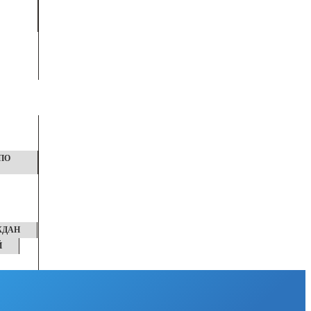
ПО
ЖДАН
Й