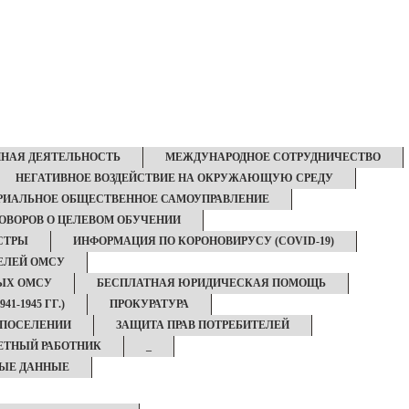
НАЯ ДЕЯТЕЛЬНОСТЬ
МЕЖДУНАРОДНОЕ СОТРУДНИЧЕСТВО
НЕГАТИВНОЕ ВОЗДЕЙСТВИЕ НА ОКРУЖАЮЩУЮ СРЕДУ
РИАЛЬНОЕ ОБЩЕСТВЕННОЕ САМОУПРАВЛЕНИЕ
ОВОРОВ О ЦЕЛЕВОМ ОБУЧЕНИИ
СТРЫ
ИНФОРМАЦИЯ ПО КОРОНОВИРУСУ (COVID-19)
ЕЛЕЙ ОМСУ
НЫХ ОМСУ
БЕСПЛАТНАЯ ЮРИДИЧЕСКАЯ ПОМОЩЬ
1-1945 ГГ.)
ПРОКУРАТУРА
 ПОСЕЛЕНИИ
ЗАЩИТА ПРАВ ПОТРЕБИТЕЛЕЙ
ЕТНЫЙ РАБОТНИК
_
ЫЕ ДАННЫЕ