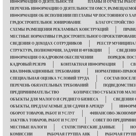
ИНФОРМАЦИЯ О ДЕЯТЕЛЬНОСТИ
ПЛАНЫ И ОТЧЕТЫ РАБО
ПЕРЕЧЕНЬ ИНФОРМАЦИИ О ДЕЯТЕЛЬНОСТИ ОМСУ, РАЗМЕЩАЕМОЙ
ИНФОРМАЦИЯ ОБ ИСПОЛНЕНИИ ПП ГЛАВЫ ЧР ПОСТОЯННОГО ХАР
ГРАДОСТРОИТЕЛЬНОЕ ЗОНИРОВАНИЕ
БЛАГОУСТРОЙСТВО
СХЕМЫ РАЗМЕЩЕНИЯ РЕКЛАМНЫХ КОНСТРУКЦИЙ
ПРАВИ
МЕСТНЫЕ НОРМАТИВЫ ГРАДОСТРОИТЕЛЬНОГО ПРОЕКТИРОВАНИ
СВЕДЕНИЯ О ДОХОДАХ СОТРУДНИКОВ
РЕЕСТР МУНИЦИПА
СТРУКТУРА, ПОЛНОМОЧИЯ, ЗАДАЧИ И ФУНКЦИИ
СВЕДЕНИ
ИНФОРМАЦИЯ О КАДРОВОМ ОБЕСПЕЧЕНИИ
ПОРЯДОК ПОС
КАДРОВЫЙ РЕЗЕРВ
КОНТАКТНАЯ ИНФОРМАЦИЯ
СВ
КВАЛИФИКАЦИОННЫЕ ТРЕБОВАНИЯ
НОРМАТИВНО-ПРАВО
СПЕЦИАЛЬНАЯ ОЦЕНКА УСЛОВИЙ ТРУДА
СОСТАВ ПОСЕЛ
ПЕРЕЧЕНЬ ОБЯЗАТЕЛЬНЫХ ТРЕБОВАНИЙ
ПОДВЕДОМСТВЕ
ПРЕДПРИНИМАТЕЛЬСТВО
КОЛИЧЕСТВО СУБЪЕКТОВ МАЛО
ОБЪЕКТЫ ДЛЯ МАЛОГО И СРЕДНЕГО БИЗНЕСА
СВЕДЕНИЯ 
ОБЪЕКТЫ, ПРЕДЛАГАЕМЫЕ ДЛЯ СДАЧИ В АРЕНДУ
ИНФОРМ
ОБОРОТ ТОВАРОВ, РАБОТ И УСЛУГ
ФИНАНСОВО-ЭКОНОМИЧ
ЗАКУПКА ТОВАРОВ, РАБОТ И УСЛУГ
СОВЕТ ПО ПРЕДПРИН
МЕСТНЫЕ НАЛОГИ
СТАТИСТИЧЕСКИЕ ДАННЫЕ
НО
КОМИССИИ
РАБОЧАЯ ГРУППА АНК
РАБОЧАЯ ГРУПП