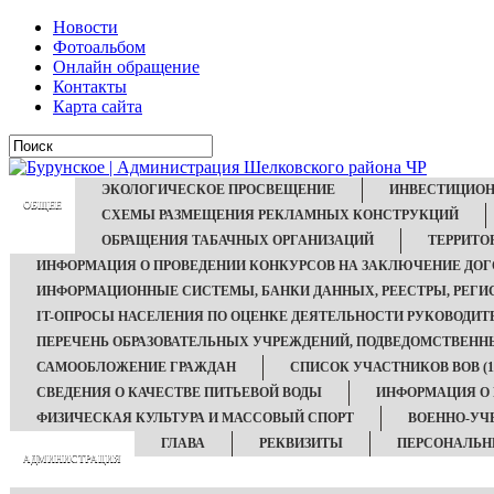
Новости
Фотоальбом
Онлайн обращение
Контакты
Карта сайта
ЭКОЛОГИЧЕСКОЕ ПРОСВЕЩЕНИЕ
ИНВЕСТИЦИОН
ОБЩЕЕ
СХЕМЫ РАЗМЕЩЕНИЯ РЕКЛАМНЫХ КОНСТРУКЦИЙ
ОБРАЩЕНИЯ ТАБАЧНЫХ ОРГАНИЗАЦИЙ
ТЕРРИТО
ИНФОРМАЦИЯ О ПРОВЕДЕНИИ КОНКУРСОВ НА ЗАКЛЮЧЕНИЕ ДОГ
ИНФОРМАЦИОННЫЕ СИСТЕМЫ, БАНКИ ДАННЫХ, РЕЕСТРЫ, РЕГИ
IT-ОПРОСЫ НАСЕЛЕНИЯ ПО ОЦЕНКЕ ДЕЯТЕЛЬНОСТИ РУКОВОДИТ
ПЕРЕЧЕНЬ ОБРАЗОВАТЕЛЬНЫХ УЧРЕЖДЕНИЙ, ПОДВЕДОМСТВЕН
САМООБЛОЖЕНИЕ ГРАЖДАН
СПИСОК УЧАСТНИКОВ ВОВ (194
СВЕДЕНИЯ О КАЧЕСТВЕ ПИТЬЕВОЙ ВОДЫ
ИНФОРМАЦИЯ О
ФИЗИЧЕСКАЯ КУЛЬТУРА И МАССОВЫЙ СПОРТ
ВОЕННО-УЧ
ГЛАВА
РЕКВИЗИТЫ
ПЕРСОНАЛЬН
АДМИНИСТРАЦИЯ