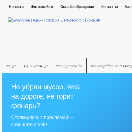
Новости
Фотоальбом
Онлайн обращение
Контакты
Кар
ОБЩЕЕ
АДМИНИСТРАЦИЯ
СОВЕТ ДЕПУТАТОВ
ПРОТИВОДЕЙСТВИЕ КОРРУПЦ
Не убран мусор, яма
на дороге, не горит
фонарь?
Столкнулись с проблемой —
сообщите о ней!