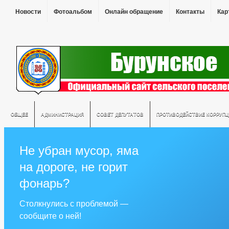
Новости
Фотоальбом
Онлайн обращение
Контакты
Кар
ОБЩЕЕ
АДМИНИСТРАЦИЯ
СОВЕТ ДЕПУТАТОВ
ПРОТИВОДЕЙСТВИЕ КОРРУПЦ
Не убран мусор, яма
на дороге, не горит
фонарь?
Столкнулись с проблемой —
сообщите о ней!