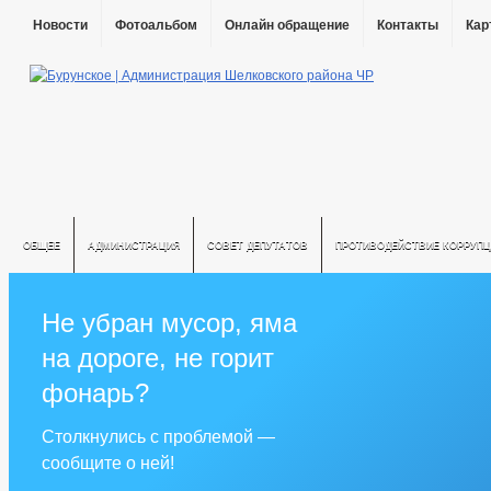
Новости
Фотоальбом
Онлайн обращение
Контакты
Кар
ОБЩЕЕ
АДМИНИСТРАЦИЯ
СОВЕТ ДЕПУТАТОВ
ПРОТИВОДЕЙСТВИЕ КОРРУПЦ
Не убран мусор, яма
на дороге, не горит
фонарь?
Столкнулись с проблемой —
сообщите о ней!