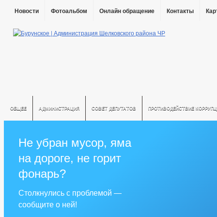
Новости
Фотоальбом
Онлайн обращение
Контакты
Кар
ОБЩЕЕ
АДМИНИСТРАЦИЯ
СОВЕТ ДЕПУТАТОВ
ПРОТИВОДЕЙСТВИЕ КОРРУПЦ
Не убран мусор, яма
на дороге, не горит
фонарь?
Столкнулись с проблемой —
сообщите о ней!