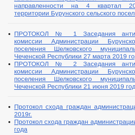
направленности на 4 квартал 2
ПРОЕКТЫ К ОБСУЖДЕНИЮ
ПРОЕКТЫ РЕШЕНИЙ
территории Бурунского сельского посе
ПРОЕКТЫ РЕШЕНИЙ О ВНЕСЕНИ
ПРОЕКТЫ АДМИНИСТРАТИВНЫХ РЕГЛАМЕНТОВ
ПЕРЕЧЕНЬ НПА, СОДЕРЖАЩИХ ОБЯЗАТЕЛЬНЫЕ ТРЕБОВАНИЯ
ПРОТОКОЛ № 1 Заседания антина
ПОСТАНОВЛЕНИЯ АДМИНИСТРАЦИИ
РАСПОРЯЖЕНИЯ АД
комиссии Администрации Бурунско
ПОРЯДОК ОБЖАЛОВАНИЯ НПА
ПУБЛИЧНЫЕ СЛУШАНИЯ
поселения Шелковского муниципал
БЮДЖЕТ ПО ГОДАМ
БЮДЖЕТ
Чеченской Республики 27 марта 2019 г
ОТЧЕТ ОБ ИСПОЛНЕНИИ БЮДЖЕТА
_
ПРОТОКОЛ № 2 Заседания антина
МУНИЦИПАЛЬНЫЕ УСЛУГИ
комиссии Администрации Бурунско
поселения Шелковского муниципал
ПЕРЕЧЕНЬ НПА, СОДЕРЖАЩИХ ОБЯЗАТЕЛЬНЫЕ ТРЕБОВАНИЯ, С
КОНТРОЛЮ
Чеченской Республики 21 июня 2019 го
ПЕРЕЧЕНЬ НПА ПО ЗЕМЕЛЬНОМУ КОНТРОЛЮ
ПРЕДОСТАВЛ
ПРОЕКТЫ АДМИНИСТРАТИВНЫХ РЕГЛАМЕНТОВ
ИЗМЕНЕНИ
СТАНДАРТЫ МУНИЦИПАЛЬНЫХ УСЛУГ
МУНИЦИПАЛЬНЫЕ У
Протокол схода граждан администрац
ОБРАЩЕНИЕ К ГЛАВЕ
ИНТЕРНЕТ ПРИЕМН
2019г.
ПРИЕМ ГРАЖДАН
ОБЗОРЫ ОБРАЩЕНИЙ ГРАЖДАН
ФОРМА О
Протокол схода граждан администраци
РЕГЛАМЕНТ РАССМОТРЕНИЯ ОБРАЩЕНИЙ
года