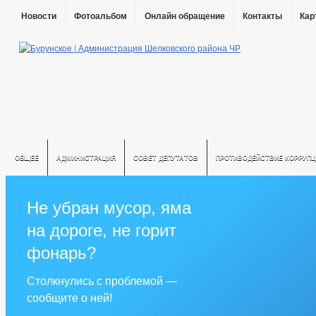
Новости
Фотоальбом
Онлайн обращение
Контакты
Кар
ОБЩЕЕ
АДМИНИСТРАЦИЯ
СОВЕТ ДЕПУТАТОВ
ПРОТИВОДЕЙСТВИЕ КОРРУПЦ
Не убран мусор, яма
на дороге, не горит
фонарь?
Столкнулись с проблемой —
сообщите о ней!