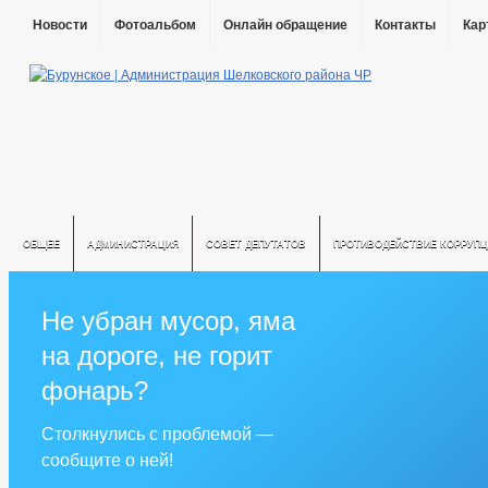
Новости
Фотоальбом
Онлайн обращение
Контакты
Кар
ОБЩЕЕ
АДМИНИСТРАЦИЯ
СОВЕТ ДЕПУТАТОВ
ПРОТИВОДЕЙСТВИЕ КОРРУПЦ
Не убран мусор, яма
на дороге, не горит
фонарь?
Столкнулись с проблемой —
сообщите о ней!