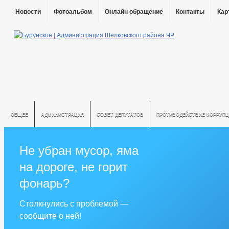
Новости
Фотоальбом
Онлайн обращение
Контакты
Кар
ОБЩЕЕ
АДМИНИСТРАЦИЯ
СОВЕТ ДЕПУТАТОВ
ПРОТИВОДЕЙСТВИЕ КОРРУПЦ
Не убран мусор, яма
на дороге, не горит
фонарь?
Столкнулись с проблемой —
сообщите о ней!